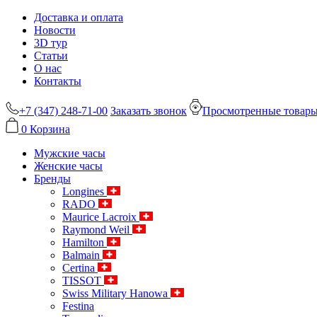
Доставка и оплата
Новости
3D тур
Статьи
О нас
Контакты
+7 (347) 248-71-00
Заказать звонок
Просмотренные товар
0
Корзина
Мужские часы
Женские часы
Бренды
Longines
RADO
Maurice Lacroix
Raymond Weil
Hamilton
Balmain
Certina
TISSOT
Swiss Military Hanowa
Festina