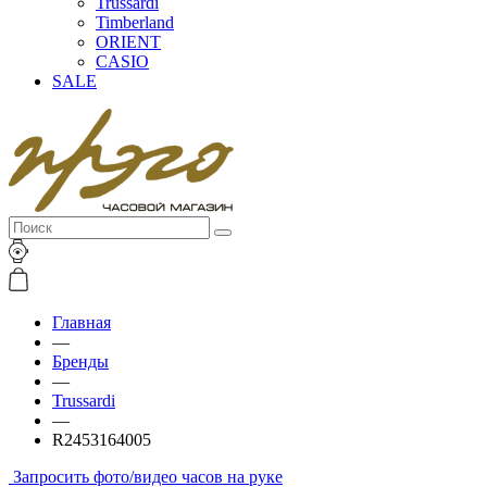
Trussardi
Timberland
ORIENT
CASIO
SALE
Главная
—
Бренды
—
Trussardi
—
R2453164005
Запросить фото/видео часов на руке