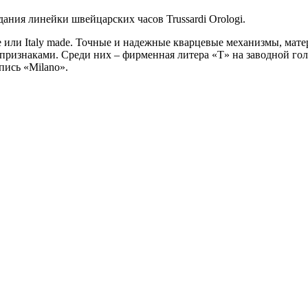
здания линейки швейцарских часов Trussardi Orologi.
e или Italy made. Точные и надежные кварцевые механизмы, мате
признаками. Среди них – фирменная литера «T» на заводной голо
пись «Milano».