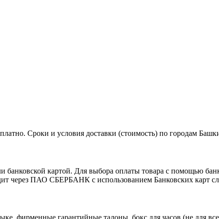
платно. Сроки и условия доставки (стоимость) по городам Башк
и банковской картой. Для выбора оплаты товара с помощью банк
дит через ПАО СБЕРБАНК с использованием Банковских карт сл
ыке, фирменные гарантийные талоны, бокс для часов (не для все