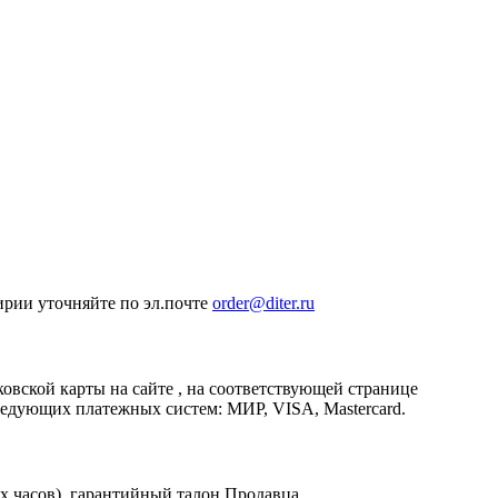
ирии уточняйте по эл.почте
order@diter.ru
овской карты на сайте , на соответствующей странице
едующих платежных систем: МИР, VISA, Mastercard.
х часов), гарантийный талон Продавца.