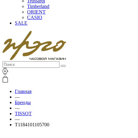
Trussardi
Timberland
ORIENT
CASIO
SALE
Главная
—
Бренды
—
TISSOT
—
T1184101105700