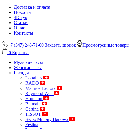
Доставка и оплата
Новости
3D тур
Статьи
О нас
Контакты
+7 (347) 248-71-00
Заказать звонок
Просмотренные товар
0
Корзина
Мужские часы
Женские часы
Бренды
Longines
RADO
Maurice Lacroix
Raymond Weil
Hamilton
Balmain
Certina
TISSOT
Swiss Military Hanowa
Festina