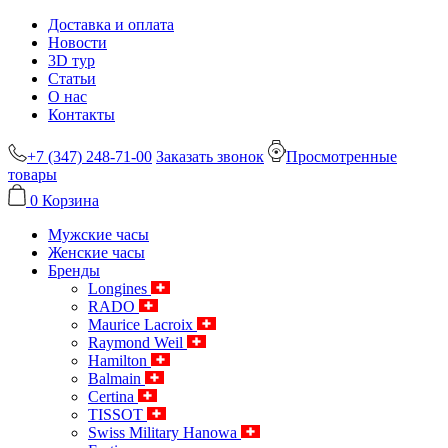
Доставка и оплата
Новости
3D тур
Статьи
О нас
Контакты
+7 (347) 248-71-00
Заказать звонок
Просмотренные
товары
0
Корзина
Мужские часы
Женские часы
Бренды
Longines
RADO
Maurice Lacroix
Raymond Weil
Hamilton
Balmain
Certina
TISSOT
Swiss Military Hanowa