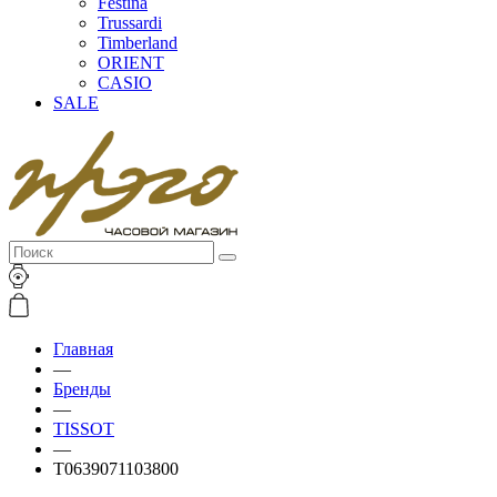
Festina
Trussardi
Timberland
ORIENT
CASIO
SALE
Главная
—
Бренды
—
TISSOT
—
T0639071103800