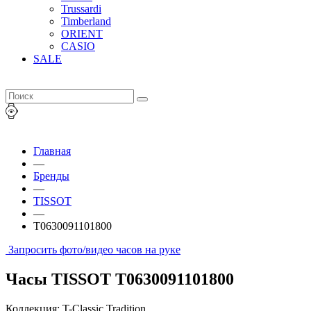
Trussardi
Timberland
ORIENT
CASIO
SALE
Главная
—
Бренды
—
TISSOT
—
T0630091101800
Запросить фото/видео часов на руке
Часы TISSOT T0630091101800
Коллекция: T-Classic Tradition