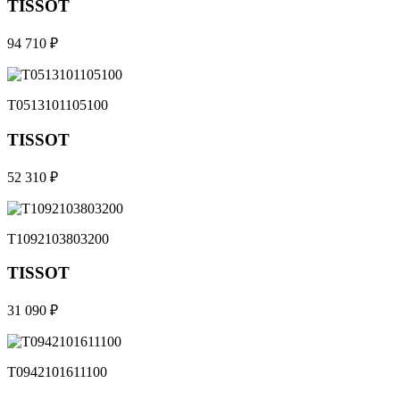
TISSOT
94 710 ₽
T0513101105100
TISSOT
52 310 ₽
T1092103803200
TISSOT
31 090 ₽
T0942101611100