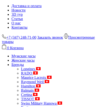
Доставка и оплата
Новости
3D тур
Статьи
О нас
Контакты
+7 (347) 248-71-00
Заказать звонок
Просмотренные
товары
0
Корзина
Мужские часы
Женские часы
Бренды
Longines
RADO
Maurice Lacroix
Raymond Weil
Hamilton
Balmain
Certina
TISSOT
Swiss Military Hanowa