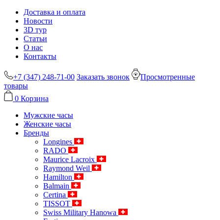
Доставка и оплата
Новости
3D тур
Статьи
О нас
Контакты
+7 (347) 248-71-00
Заказать звонок
Просмотренные
товары
0
Корзина
Мужские часы
Женские часы
Бренды
Longines
RADO
Maurice Lacroix
Raymond Weil
Hamilton
Balmain
Certina
TISSOT
Swiss Military Hanowa