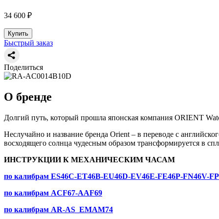
34 600 ₽
Купить
Быстрый заказ
Поделиться
О бренде
Долгий путь, который прошла японская компания ORIENT Watc
Неслучайно и название бренда Orient – в переводе с английск
восходящего солнца чудесным образом трансформируется в спл
ИНСТРУКЦИИ К МЕХАНИЧЕСКИМ ЧАСАМ
по калибрам ES46C-ET46B-EU46D-EV46E-FE46P-FN46V-F
по калибрам ACF67-AAF69
по калибрам AR-AS_EMAM74