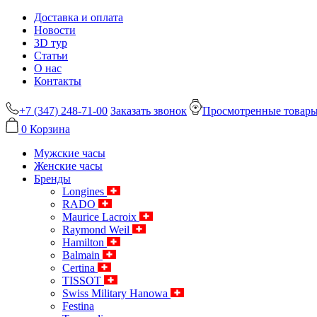
Доставка и оплата
Новости
3D тур
Статьи
О нас
Контакты
+7 (347) 248-71-00
Заказать звонок
Просмотренные товар
0
Корзина
Мужские часы
Женские часы
Бренды
Longines
RADO
Maurice Lacroix
Raymond Weil
Hamilton
Balmain
Certina
TISSOT
Swiss Military Hanowa
Festina