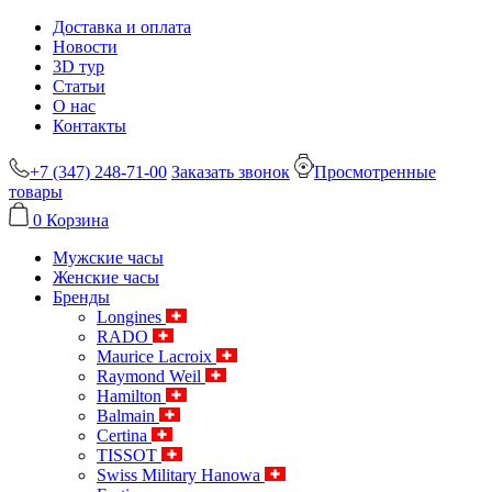
Доставка и оплата
Новости
3D тур
Статьи
О нас
Контакты
+7 (347) 248-71-00
Заказать звонок
Просмотренные
товары
0
Корзина
Мужские часы
Женские часы
Бренды
Longines
RADO
Maurice Lacroix
Raymond Weil
Hamilton
Balmain
Certina
TISSOT
Swiss Military Hanowa