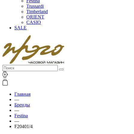
Festina
Trussardi
Timberland
ORIENT
CASIO
SALE
Главная
—
Бренды
—
Festina
—
F20401/4