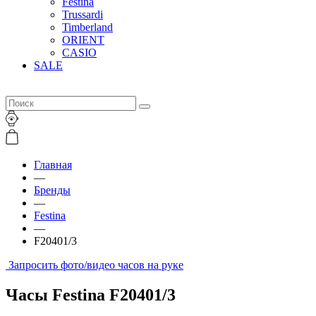
Festina
Trussardi
Timberland
ORIENT
CASIO
SALE
Главная
—
Бренды
—
Festina
—
F20401/3
Запросить фото/видео часов на руке
Часы Festina F20401/3