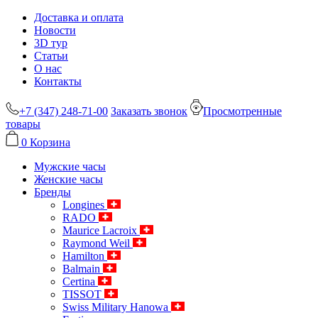
Доставка и оплата
Новости
3D тур
Статьи
О нас
Контакты
+7 (347) 248-71-00
Заказать звонок
Просмотренные
товары
0
Корзина
Мужские часы
Женские часы
Бренды
Longines
RADO
Maurice Lacroix
Raymond Weil
Hamilton
Balmain
Certina
TISSOT
Swiss Military Hanowa