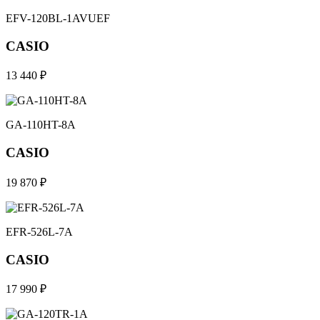
EFV-120BL-1AVUEF
CASIO
13 440 ₽
GA-110HT-8A
CASIO
19 870 ₽
EFR-526L-7A
CASIO
17 990 ₽