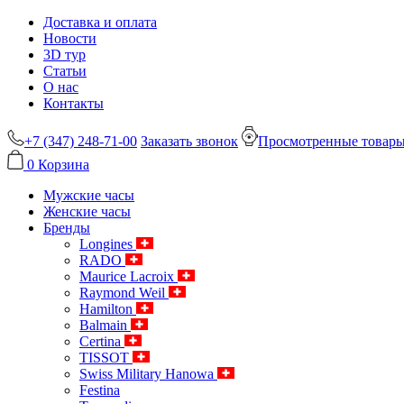
Доставка и оплата
Новости
3D тур
Статьи
О нас
Контакты
+7 (347) 248-71-00
Заказать звонок
Просмотренные товар
0
Корзина
Мужские часы
Женские часы
Бренды
Longines
RADO
Maurice Lacroix
Raymond Weil
Hamilton
Balmain
Certina
TISSOT
Swiss Military Hanowa
Festina