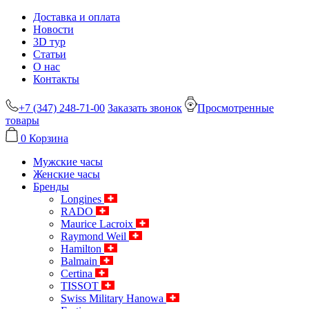
Доставка и оплата
Новости
3D тур
Статьи
О нас
Контакты
+7 (347) 248-71-00
Заказать звонок
Просмотренные
товары
0
Корзина
Мужские часы
Женские часы
Бренды
Longines
RADO
Maurice Lacroix
Raymond Weil
Hamilton
Balmain
Certina
TISSOT
Swiss Military Hanowa