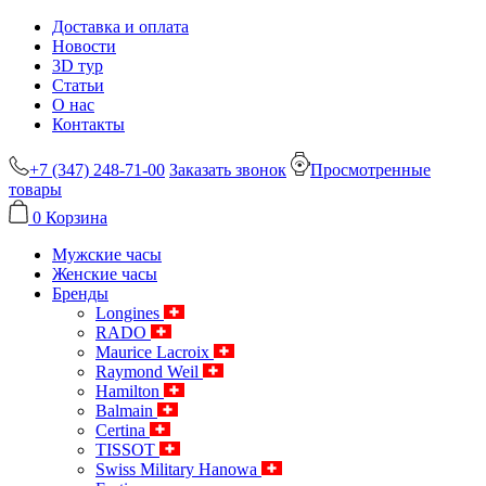
Доставка и оплата
Новости
3D тур
Статьи
О нас
Контакты
+7 (347) 248-71-00
Заказать звонок
Просмотренные
товары
0
Корзина
Мужские часы
Женские часы
Бренды
Longines
RADO
Maurice Lacroix
Raymond Weil
Hamilton
Balmain
Certina
TISSOT
Swiss Military Hanowa