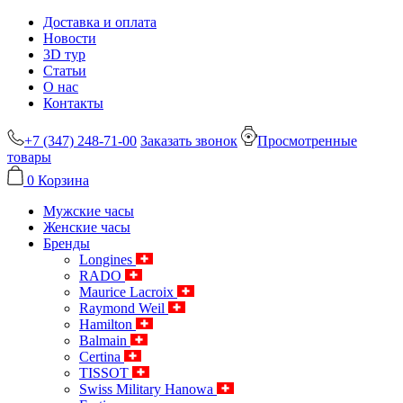
Доставка и оплата
Новости
3D тур
Статьи
О нас
Контакты
+7 (347) 248-71-00
Заказать звонок
Просмотренные
товары
0
Корзина
Мужские часы
Женские часы
Бренды
Longines
RADO
Maurice Lacroix
Raymond Weil
Hamilton
Balmain
Certina
TISSOT
Swiss Military Hanowa